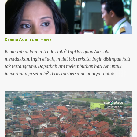
Drama Adam dan Hawa
Benarkah dalam hati ada cinta? Tapi keegoan Ain cuba
menidakkan. Ingin diluah, mulut tak terkata. Ingin disimpan hati
tak tertanggung. Dapatkah Am melembutkan hati Ain untuk
menerimanya semula? Teruskan bersama admya untuk
menonton episode seterusnya. Drama adaptasi novel Adam dan
Hawa karya Aisha Sofea. Pemilihan watak utama drama Adam
dan Hawa telah dipilih sendiri oleh penulis novel AISHA SOFEA-
Aaron Aziz sebagai Adam Mukhriz dan Nadia Nissa sebagai Ain
Hawani. Ulangan: Adam dan Hawa setiap Isnin- Khamis jam 6
petang channel 104(Astro Ria) bermula 18 februari. Pihak Astro
menunaikan janjinya utk menayangkan di channel biasa. update:
Filem Adam dan Hawa Download dan Tonton Adam dan Hawa