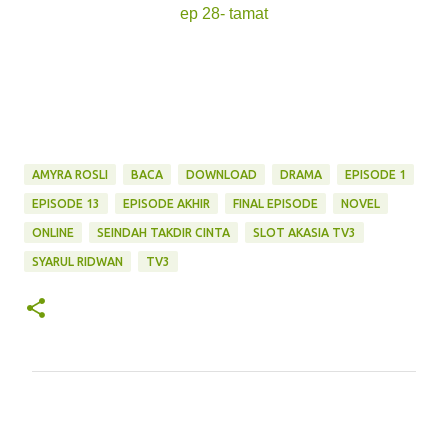
ep 28- tamat
AMYRA ROSLI
BACA
DOWNLOAD
DRAMA
EPISODE 1
EPISODE 13
EPISODE AKHIR
FINAL EPISODE
NOVEL
ONLINE
SEINDAH TAKDIR CINTA
SLOT AKASIA TV3
SYARUL RIDWAN
TV3
C
o