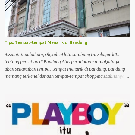
Tips: Tempat-tempat Menarik di Bandung
Assalammualaikum, Ok,kali ni kita sambung travelogue kita
tentang percutian di Bandung.Atas permintaan ramai,admya
akan senaraikan tempat-tempat menarik di Bandung. Bandung
memang terkenal dengan tempat-tempat Shopping.Maknanya,
kaum Hawa la happy kan. Tapi kaum Adam pun boleh bersantai-
santai di tempat perlancongan yang menarik di Bandung. Tempat
Shopping 1)Pasar Baru Tempat wajib di pergi bila sampai
Bandung.Ada pelbagai pakaian di jual di sini.Kain pasang,Kain
batik,Baju siap,Telekong. Kalau korang memang shopaholic-
pastikan korang bawak duit secukupnya. Ramai rakyat Malaysia
sampai kehabisan rupiah bila shopping kat Bandung..hehe
Kitaorang pun.last-last money changer dengan Supir. Kat sini je