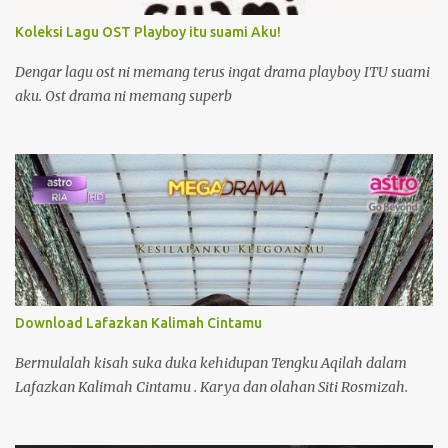
macam-macam kami rembat-Telekung 5 pasang, kain batik, baju
Koleksi Lagu OST Playboy itu suami Aku!
tshirt Bandung.skirt jeans,keychain. Tips: - Pasar Baru ni tutup
dalam pukul 5.Pukul 4.30 pun ada banyak kedai dah tutup. So
Dengar lagu ost ni memang terus ingat drama playboy ITU suami
dinasihatkan pergi pagi@tengahari ye. -Kat sini ada banyak
aku. Ost drama ni memang superb
maling,so hati-...
Download Lafazkan Kalimah Cintamu
Bermulalah kisah suka duka kehidupan Tengku Aqilah dalam
Lafazkan Kalimah Cintamu . Karya dan olahan Siti Rosmizah.