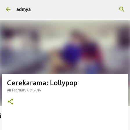
Skip to main content
admya
Cerekarama: Lollypop
on
February 08, 2014
join admya di FB