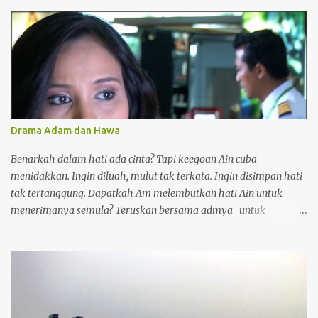
Drama Adam dan Hawa
Benarkah dalam hati ada cinta? Tapi keegoan Ain cuba
menidakkan. Ingin diluah, mulut tak terkata. Ingin disimpan hati
tak tertanggung. Dapatkah Am melembutkan hati Ain untuk
menerimanya semula? Teruskan bersama admya untuk
menonton episode seterusnya. Drama adaptasi novel Adam dan
Hawa karya Aisha Sofea. Pemilihan watak utama drama Adam
dan Hawa telah dipilih sendiri oleh penulis novel AISHA SOFEA-
Aaron Aziz sebagai Adam Mukhriz dan Nadia Nissa sebagai Ain
Hawani. Ulangan: Adam dan Hawa setiap Isnin- Khamis jam 6
petang channel 104(Astro Ria) bermula 18 februari. Pihak Astro