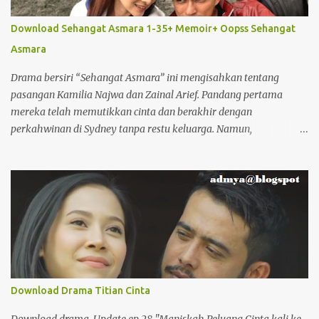
Download Sehangat Asmara 1-35+ Memoir+ Oopss Sehangat
Asmara
Drama bersiri “Sehangat Asmara” ini mengisahkan tentang
pasangan Kamilia Najwa dan Zainal Arief. Pandang pertama
mereka telah memutikkan cinta dan berakhir dengan
perkahwinan di Sydney tanpa restu keluarga. Namun,
kebahagiaan mereka tiba-tiba terhenti. Zainal terpaksa pulang
ke tanah air dengan janji akan kembali lagi. Sejak itu hingga
menginjak sembilan tahun lamanya, Zainal tidak pernah pulang
sedangkan Kamilia terus menanti dengan air mata dan sengsara.
Download Drama Titian Cinta