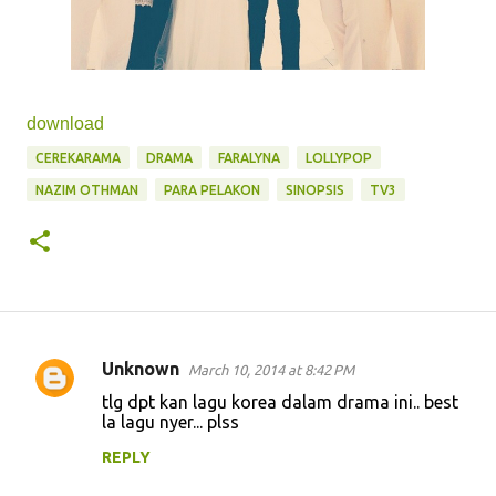
download
CEREKARAMA
DRAMA
FARALYNA
LOLLYPOP
NAZIM OTHMAN
PARA PELAKON
SINOPSIS
TV3
Unknown
March 10, 2014 at 8:42 PM
C
tlg dpt kan lagu korea dalam drama ini.. best
o
la lagu nyer... plss
m
REPLY
m