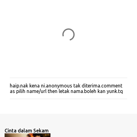
e
n
t
s
haip.nak kena ni.anonymous tak diterima.comment
P
as pilih name/url then letak nama.boleh kan yunk.tq
o
s
t
a
C
o
m
Cinta dalam Sekam
m
e