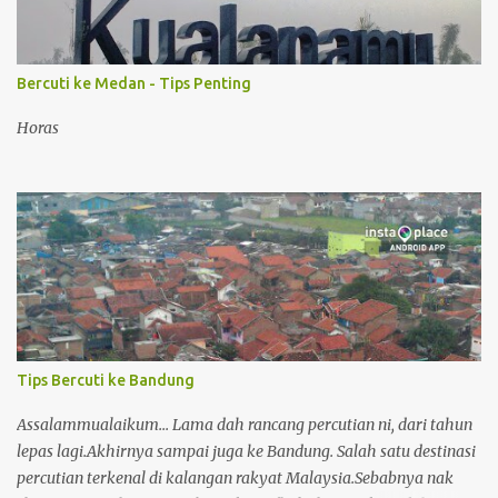
menunaikan janjinya utk menayangkan di channel biasa. update:
Filem Adam dan Hawa Download dan Tonton Adam dan Hawa
Lagu-lagu dalam drama Adam dan Hawa Ain dan Adam di
Bercuti ke Medan - Tips Penting
Australia Happy Ending Adam dan Hawa Sinopsis Adam dan
Hawa: Ain Hawani berkerja sebagai guru gantian di sekolah
Horas
tadika milik kakak Adam Mukhriz seorang pilot yang lagaknya
seperti playboy....
Tips Bercuti ke Bandung
Assalammualaikum... Lama dah rancang percutian ni, dari tahun
lepas lagi.Akhirnya sampai juga ke Bandung. Salah satu destinasi
percutian terkenal di kalangan rakyat Malaysia.Sebabnya nak