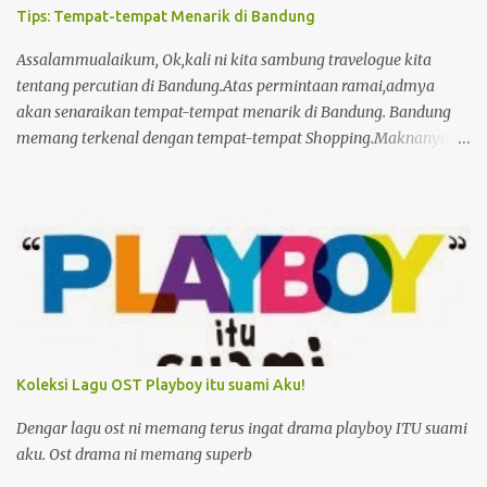
Tips: Tempat-tempat Menarik di Bandung
Assalammualaikum, Ok,kali ni kita sambung travelogue kita
tentang percutian di Bandung.Atas permintaan ramai,admya
akan senaraikan tempat-tempat menarik di Bandung. Bandung
memang terkenal dengan tempat-tempat Shopping.Maknanya,
kaum Hawa la happy kan. Tapi kaum Adam pun boleh bersantai-
santai di tempat perlancongan yang menarik di Bandung. Tempat
Shopping 1)Pasar Baru Tempat wajib di pergi bila sampai
Bandung.Ada pelbagai pakaian di jual di sini.Kain pasang,Kain
batik,Baju siap,Telekong. Kalau korang memang shopaholic-
pastikan korang bawak duit secukupnya. Ramai rakyat Malaysia
sampai kehabisan rupiah bila shopping kat Bandung..hehe
Kitaorang pun.last-last money changer dengan Supir. Kat sini je
macam-macam kami rembat-Telekung 5 pasang, kain batik, baju
Koleksi Lagu OST Playboy itu suami Aku!
tshirt Bandung.skirt jeans,keychain. Tips: - Pasar Baru ni tutup
dalam pukul 5.Pukul 4.30 pun ada banyak kedai dah tutup. So
Dengar lagu ost ni memang terus ingat drama playboy ITU suami
dinasihatkan pergi pagi@tengahari ye. -Kat sini ada banyak
aku. Ost drama ni memang superb
maling,so hati-...